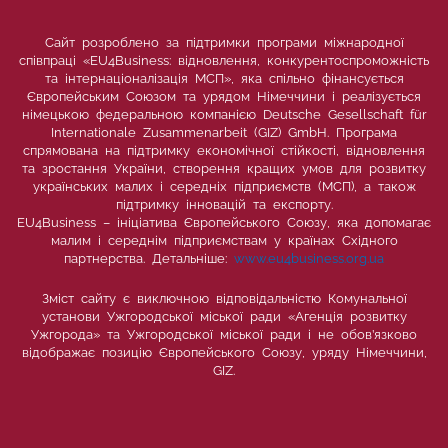
Сайт розроблено за підтримки програми міжнародної
співпраці «EU4Business: відновлення, конкурентоспроможність
та інтернаціоналізація МСП», яка спільно фінансується
Європейським Союзом та урядом Німеччини і реалізується
німецькою федеральною компанією Deutsche Gesellschaft für
Internationale Zusammenarbeit (GIZ) GmbH. Програма
спрямована на підтримку економічної стійкості, відновлення
та зростання України, створення кращих умов для розвитку
українських малих і середніх підприємств (МСП), а також
підтримку інновацій та експорту.
EU4Business – ініціатива Європейського Союзу, яка допомагає
малим і середнім підприємствам у країнах Східного
партнерства. Детальніше:
www.eu4business.org.ua
Зміст сайту є виключною відповідальністю Комунальної
установи Ужгородської міської ради «Агенція розвитку
Ужгорода» та Ужгородської міської ради і не обов’язково
відображає позицію Європейського Союзу, уряду Німеччини,
GIZ.