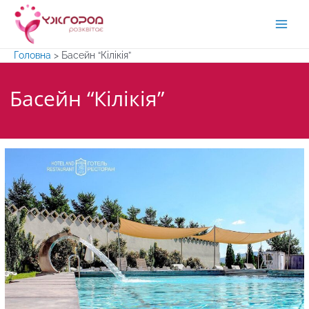
Перейти
до
Main
вмісту
Головна
>
Басейн “Кілікія”
Men
Басейн “Кілікія”