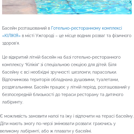
Басейн розташований в
Готельно-ресторанному комплексі
«КІЛІКІЯ»
в місті Ужгороді – це місце водних розваг та фізичного
здоров’я.
Це відкритий літній басейн на базі готельно-ресторанного
комплексу “Кілікія” зі спеціальною секцією для дітей. Біля
басейну є всі необхідні зручності: шезлонги, парасольки.
Відпочинкова територія обладнана душовими, туалетами,
роздягальнями. Басейн працює у літній період, розташований у
безпосередній близькості до тераси ресторану та дитячого
лабіринту.
Є можливість замовити напої та їжу і відпочити на терасі басейну.
Діти мають змогу по-черзі змінювати розваги: граючись у
великому лабіринті, або ж плавати у басейні.