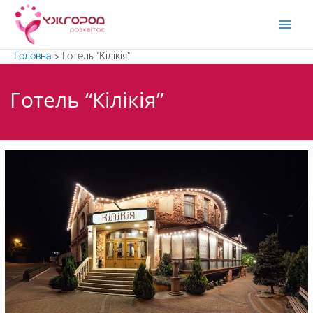
Перейти
до
Main
вмісту
Головна
>
Готель “Кілікія”
Men
Готель “Кілікія”