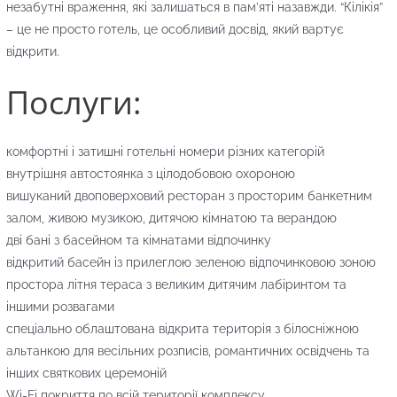
незабутні враження, які залишаться в пам’яті назавжди. “Кілікія”
– це не просто готель, це особливий досвід, який вартує
відкрити.
Послуги:
комфортні і затишні готельні номери різних категорій
внутрішня автостоянка з цілодобовою охороною
вишуканий двоповерховий ресторан з просторим банкетним
залом, живою музикою, дитячою кімнатою та верандою
дві бані з басейном та кімнатами відпочинку
відкритий басейн із прилеглою зеленою відпочинковою зоною
простора літня тераса з великим дитячим лабіринтом та
іншими розвагами
спеціально облаштована відкрита територія з білосніжною
альтанкою для весільних розписів, романтичних освідчень та
інших святкових церемоній
Wi-Fi покриття по всій території комплексу