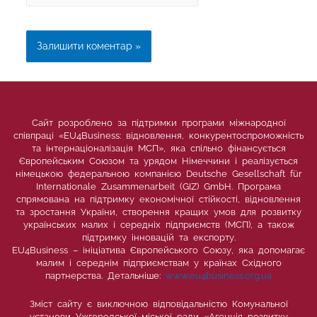
Сайт розроблено за підтримки програми міжнародної
співпраці «EU4Business: відновлення, конкурентоспроможність
та інтернаціоналізація МСП», яка спільно фінансується
Європейським Союзом та урядом Німеччини і реалізується
німецькою федеральною компанією Deutsche Gesellschaft für
Internationale Zusammenarbeit (GIZ) GmbH. Програма
спрямована на підтримку економічної стійкості, відновлення
та зростання України, створення кращих умов для розвитку
українських малих і середніх підприємств (МСП), а також
підтримку інновацій та експорту.
EU4Business – ініціатива Європейського Союзу, яка допомагає
малим і середнім підприємствам у країнах Східного
партнерства. Детальніше:
www.eu4business.org.ua
Зміст сайту є виключною відповідальністю Комунальної
установи Ужгородської міської ради «Агенція розвитку