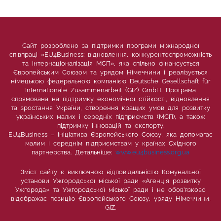
Сайт розроблено за підтримки програми міжнародної
співпраці «EU4Business: відновлення, конкурентоспроможність
та інтернаціоналізація МСП», яка спільно фінансується
Європейським Союзом та урядом Німеччини і реалізується
німецькою федеральною компанією Deutsche Gesellschaft für
Internationale Zusammenarbeit (GIZ) GmbH. Програма
спрямована на підтримку економічної стійкості, відновлення
та зростання України, створення кращих умов для розвитку
українських малих і середніх підприємств (МСП), а також
підтримку інновацій та експорту.
EU4Business – ініціатива Європейського Союзу, яка допомагає
малим і середнім підприємствам у країнах Східного
партнерства. Детальніше:
www.eu4business.org.ua
Зміст сайту є виключною відповідальністю Комунальної
установи Ужгородської міської ради «Агенція розвитку
Ужгорода» та Ужгородської міської ради і не обов’язково
відображає позицію Європейського Союзу, уряду Німеччини,
GIZ.