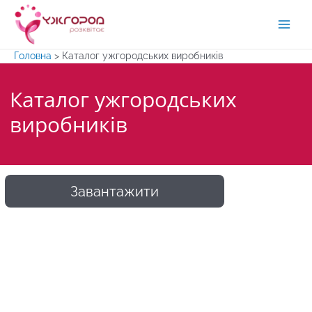
Перейти
до
Main
вмісту
Головна
>
Каталог ужгородських виробників
Men
Каталог ужгородських
виробників
Завантажити