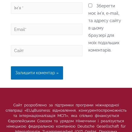
Ім'я
Зберегти
*
моє ім'я, e-mail,
та адресу сайту
Email*
в цьому
браузері для
моїх подальших
Сайт
коментарів.
Сайт розроблено за підтримки програми міжнародної
співпраці «EU4Business: відновлення, конкурентоспроможність
та інтернаціоналізація МСП», яка спільно фінансується
Європейським Союзом та урядом Німеччини і реалізується
німецькою федеральною компанією Deutsche Gesellschaft für
Internationale Zusammenarbeit (GIZ) GmbH. Програма