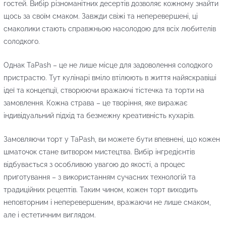
гостей. Вибір різноманітних десертів дозволяє кожному знайти
щось за своїм смаком. Завжди свіжі та неперевершені, ці
смаколики стають справжньою насолодою для всіх любителів
солодкого.
Однак TaPash – це не лише місце для задоволення солодкого
пристрастю. Тут кулінарі вміло втілюють в життя найяскравіші
ідеї та концепції, створюючи вражаючі тістечка та торти на
замовлення. Кожна страва – це творіння, яке виражає
індивідуальний підхід та безмежну креативність кухарів.
Замовляючи торт у TaPash, ви можете бути впевнені, що кожен
шматочок стане витвором мистецтва. Вибір інгредієнтів
відбувається з особливою увагою до якості, а процес
приготування – з використанням сучасних технологій та
традиційних рецептів. Таким чином, кожен торт виходить
неповторним і неперевершеним, вражаючи не лише смаком,
але і естетичним виглядом.