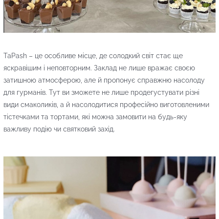
TaPash – це особливе місце, де солодкий світ стає ще
яскравішим і неповторним. Заклад не лише вражає своєю
затишною атмосферою, але й пропонує справжню насолоду
для гурманів. Тут ви зможете не лише продегустувати різні
види смаколиків, а й насолодитися професійно виготовленими
тістечками та тортами, які можна замовити на будь-яку
важливу подію чи святковий захід.