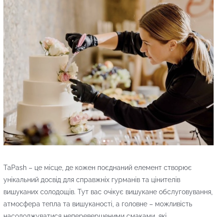
TaPash – це місце, де кожен поєднаний елемент створює
унікальний досвід для справжніх гурманів та цінителів
вишуканих солодощів. Тут вас очікує вишукане обслуговування,
атмосфера тепла та вишуканості, а головне – можливість
насолоджуватися неперевершеними смаками, які