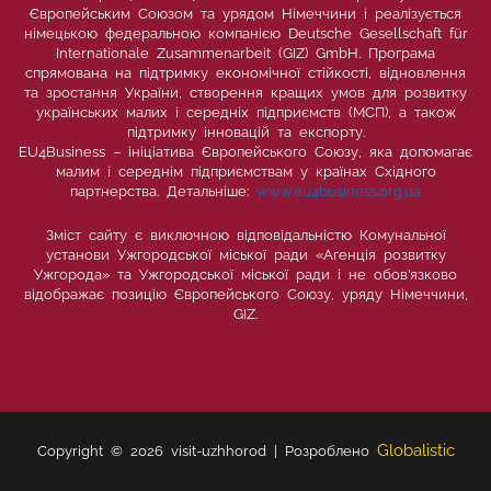
Європейським Союзом та урядом Німеччини і реалізується
німецькою федеральною компанією Deutsche Gesellschaft für
Internationale Zusammenarbeit (GIZ) GmbH. Програма
спрямована на підтримку економічної стійкості, відновлення
та зростання України, створення кращих умов для розвитку
українських малих і середніх підприємств (МСП), а також
підтримку інновацій та експорту.
EU4Business – ініціатива Європейського Союзу, яка допомагає
малим і середнім підприємствам у країнах Східного
партнерства. Детальніше:
www.eu4business.org.ua
Зміст сайту є виключною відповідальністю Комунальної
установи Ужгородської міської ради «Агенція розвитку
Ужгорода» та Ужгородської міської ради і не обов’язково
відображає позицію Європейського Союзу, уряду Німеччини,
GIZ.
Globalistic
Copyright © 2026 visit-uzhhorod | Розроблено