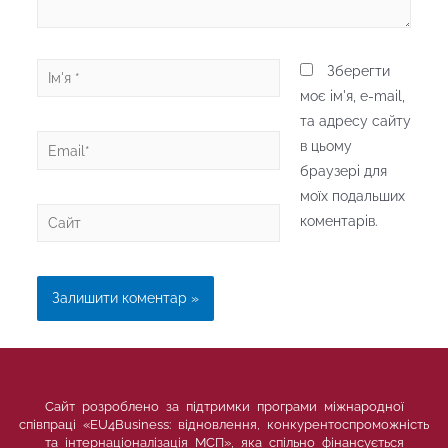
Ім'я
Зберегти
*
моє ім'я, e-mail,
та адресу сайту
Email*
в цьому
браузері для
моїх подальших
Сайт
коментарів.
Сайт розроблено за підтримки програми міжнародної
співпраці «EU4Business: відновлення, конкурентоспроможність
та інтернаціоналізація МСП», яка спільно фінансується