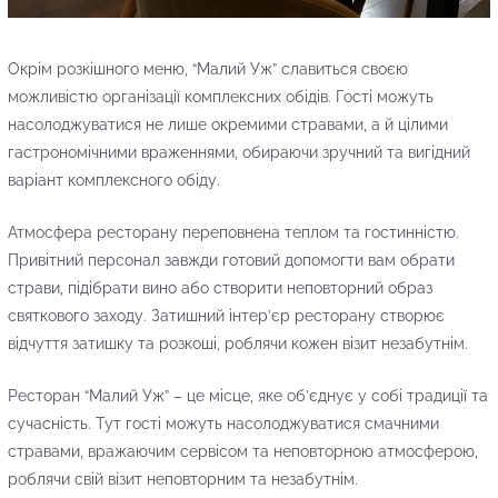
Окрім розкішного меню, “Малий Уж” славиться своєю
можливістю організації комплексних обідів. Гості можуть
насолоджуватися не лише окремими стравами, а й цілими
гастрономічними враженнями, обираючи зручний та вигідний
варіант комплексного обіду.
Атмосфера ресторану переповнена теплом та гостинністю.
Привітний персонал завжди готовий допомогти вам обрати
страви, підібрати вино або створити неповторний образ
святкового заходу. Затишний інтер’єр ресторану створює
відчуття затишку та розкоші, роблячи кожен візит незабутнім.
Ресторан “Малий Уж” – це місце, яке об’єднує у собі традиції та
сучасність. Тут гості можуть насолоджуватися смачними
стравами, вражаючим сервісом та неповторною атмосферою,
роблячи свій візит неповторним та незабутнім.