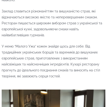
Заклад славиться різноманіттям та вишуканістю страв, які
відзначаються високою якістю та неперевершеним смаком.
Ресторан пишається широким вибором страв з української та
європейської кухні, задовольняючи смаки навіть
найвибагливіших гурманів.
У меню “Малого Ужа” кожен знайде щось для себе. Від
традиційних українських борщів та вареників до вишуканих
європейських страв, приготовлених з використанням
найсвіжіших та найсмачніших інгредієнтів. Кухарі ресторану
прагнуть до ідеального поєднання смаків та виносять на стіл
творіння, які завоюють серця гостей.