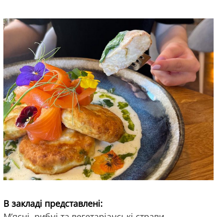
В закладі представлені:
М’ясні, рибні та вегетаріанські страви.