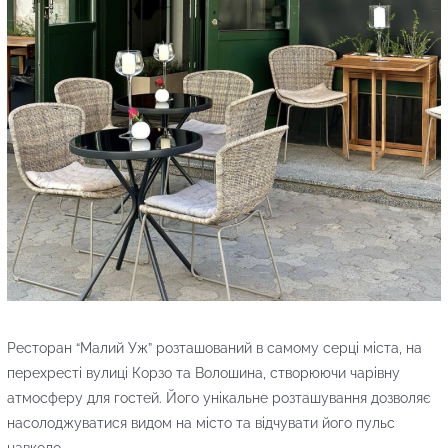
Ресторан “Малий Уж” розташований в самому серці міста, на
перехресті вулиці Корзо та Волошина, створюючи чарівну
атмосферу для гостей. Його унікальне розташування дозволяє
насолоджуватися видом на місто та відчувати його пульс
навколо.