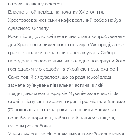
вітражі на вікні у секрестії.
Власне в той період, на початку ХХ століття,
Хрестовоздвиженський кафедральний собор набув
сучасного вигляду.
Роки після Другої світової війни стали випробуванням
для Хрестовоздвиженського храму в Ужгороді, адже
греко-католики зазнавали переслідувань. Собор
передали православним, які заледве повернули його
господарям у рік здобуття Україною незалежності.
Саме тоді й з’ясувалося, що за радянської влади
зазнала руйнувань підвальна частина, в якій
традиційно ховали ієрархів Мукачівської єпархії. За
століття існування храму в крипті розмістили близько
70 поховань, проте за роки радянщини майже всі
вони були порушені, таблички й написи знищені,
склепи розграбовані.
У 1950-му році за рішенням виконкому Закарпатської