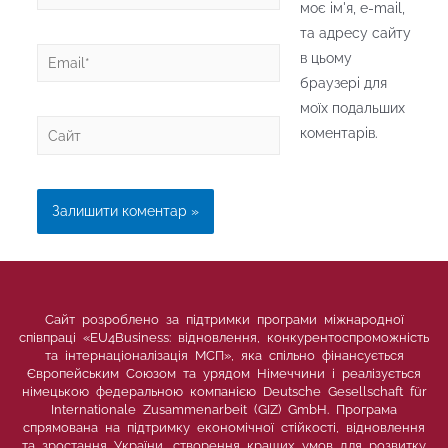
*
моє ім'я, e-mail,
та адресу сайту
Email*
в цьому
браузері для
моїх подальших
Сайт
коментарів.
Сайт розроблено за підтримки програми міжнародної
співпраці «EU4Business: відновлення, конкурентоспроможність
та інтернаціоналізація МСП», яка спільно фінансується
Європейським Союзом та урядом Німеччини і реалізується
німецькою федеральною компанією Deutsche Gesellschaft für
Internationale Zusammenarbeit (GIZ) GmbH. Програма
спрямована на підтримку економічної стійкості, відновлення
та зростання України, створення кращих умов для розвитку