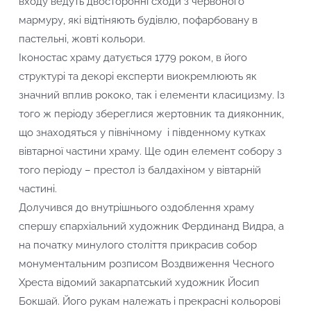
входу ведуть двосторонні сходи з червоного
мармуру, які відтіняють будівлю, пофарбовану в
пастельні, жовті кольори.
Іконостас храму датується 1779 роком, в його
структурі та декорі експерти виокремлюють як
значний вплив рококо, так і елементи класицизму. Із
того ж періоду збереглися жертовник та дияконник,
що знаходяться у північному і південному кутках
вівтарної частини храму. Ще один елемент собору з
того періоду – престол із балдахіном у вівтарній
частині.
Долучився до внутрішнього оздоблення храму
спершу єпархіальний художник Фердинанд Видра, а
на початку минулого століття прикрасив собор
монументальним розписом Воздвиження Чесного
Хреста відомий закарпатський художник Йосип
Бокшай. Його рукам належать і прекрасні кольорові