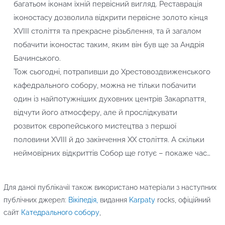
багатьом іконам їхній первісний вигляд. Реставрація
іконостасу дозволила відкрити первісне золото кінця
XVІІІ століття та прекрасне різьблення, та й загалом
побачити іконостас таким, яким він був ще за Андрія
Бачинського.
Тож сьогодні, потрапивши до Хрестовоздвиженського
кафедрального собору, можна не тільки побачити
один із найпотужніших духовних центрів Закарпаття,
відчути його атмосферу, але й прослідкувати
розвиток європейського мистецтва з першої
половини XVІІІ й до закінчення ХХ століття. А скільки
неймовірних відкриттів Собор ще готує – покаже час…
Для даної публікачії також використано матеріали з наступних
публічних джерел:
Вікіпедія,
видання
Karpaty
rocks, офіційний
сайт
Катедрального собору
,