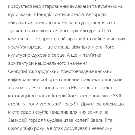
красується над старовинними дахами та вузенькими
вуличками. Щонеділі сотні жителів Ужгорода
збираються навколо храму на літургії, щодня сотні
туристів захоплюються його архітектурою. Цей
комплекс – не просто найгарніший та найвеличніших
храм Ужгорода, – це справді візитівка міста, його
культурно-духовне серце. А ще – пам’ятка
архітектури національного значення.
Сьогодні Ужгородський Хрестовоздвиженський
кафедральний собор – головний греко-католицький
храм міста Ужгорода та всієї Мукачівської греко-
католицької єпархії. Історія його зведення сягає XVII
століття, коли угорський граф Ян Другет запросив до
міста орден єзуїтів і виділив для них землю на
Замковій горі для будівництва колегії. Звели її та
школу 1646 року, а відтак добудували невелику