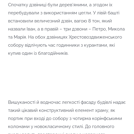
Спочатку дзвіниці були дерев’яними, а згодом їх
перебудували з використанням цегли. У лівій башті
встановили величезний дзвін, вагою 8 тон, який
назвали Іван, а в правій – три дзвони – Петро, Микола
та Марія. На обох дзвіницях Хрестовоздвиженського
собору відлічують час годинники з курантами, які
купив один із благодійників.
Вишуканості й водночас легкості фасаду будівлі надає
такий цікавий конструктивний елемент храму, як
портик при вході до собору з чотирма корінфськими
колонами у новокласичному стилі. До головного