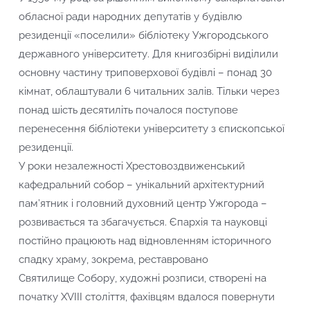
обласної ради народних депутатів у будівлю
резиденції «поселили» бібліотеку Ужгородського
державного університету. Для книгозбірні виділили
основну частину триповерхової будівлі – понад 30
кімнат, облаштували 6 читальних залів. Тільки через
понад шість десятиліть почалося поступове
перенесення бібліотеки університету з єпископської
резиденції.
У роки незалежності Хрестовоздвиженський
кафедральний собор – унікальний архітектурний
пам’ятник і головний духовний центр Ужгорода –
розвивається та збагачується. Єпархія та науковці
постійно працюють над відновленням історичного
спадку храму, зокрема, реставровано
Святилище Собору, художні розписи, створені на
початку XVІІІ століття, фахівцям вдалося повернути