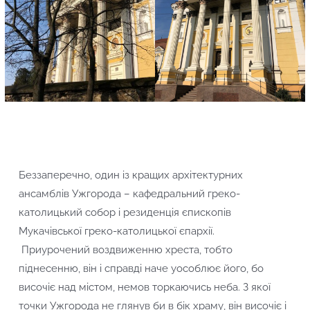
Беззаперечно, один із кращих архітектурних
ансамблів Ужгорода – кафедральний греко-
католицький собор і резиденція єпископів
Мукачівської греко-католицької єпархії.
Приурочений воздвиженню хреста, тобто
піднесенню, він і справді наче уособлює його, бо
височіє над містом, немов торкаючись неба. З якої
точки Ужгорода не глянув би в бік храму, він височіє і