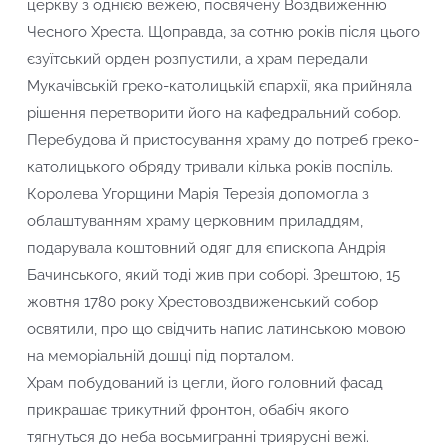
церкву з однією вежею, посвячену Воздвиженню
Чесного Хреста. Щоправда, за сотню років після цього
єзуїтський орден розпустили, а храм передали
Мукачівській греко-католицькій єпархії, яка прийняла
рішення перетворити його на кафедральний собор.
Перебудова й пристосування храму до потреб греко-
католицького обряду тривали кілька років поспіль.
Королева Угорщини Марія Терезія допомогла з
облаштуванням храму церковним приладдям,
подарувала коштовний одяг для єпископа Андрія
Бачинського, який тоді жив при соборі. Зрештою, 15
жовтня 1780 року Хрестовоздвиженський собор
освятили, про що свідчить напис латинською мовою
на меморіальній дошці під порталом.
Храм побудований із цегли, його головний фасад
прикрашає трикутний фронтон, обабіч якого
тягнуться до неба восьмигранні триярусні вежі.