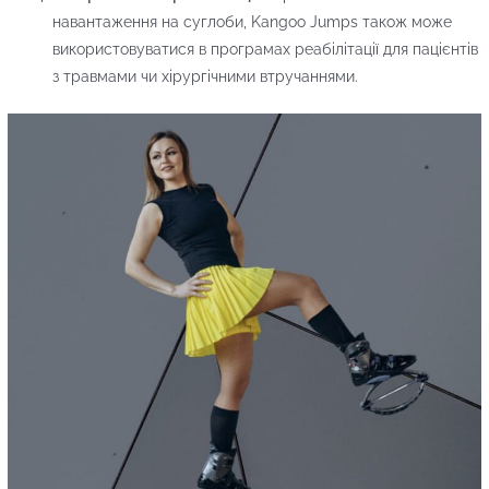
навантаження на суглоби, Kangoo Jumps також може
використовуватися в програмах реабілітації для пацієнтів
з травмами чи хірургічними втручаннями.