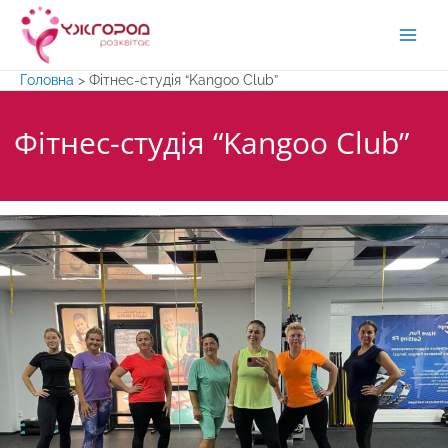
Перейти
до
Main
вмісту
Головна
>
Фітнес-студія “Kangoo Club”
Men
Фітнес-студія “Kangoo Club”