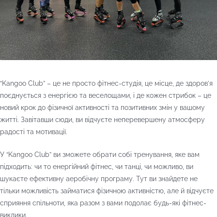
“Kangoo Club” – це не просто фітнес-студія, це місце, де здоров’я
поєднується з енергією та веселощами, і де кожен стрибок – це
новий крок до фізичної активності та позитивних змін у вашому
житті. Завітавши сюди, ви відчуєте неперевершену атмосферу
радості та мотивації.
У “Kangoo Club” ви зможете обрати собі тренування, яке вам
підходить: чи то енергійний фітнес, чи танці, чи можливо, ви
шукаєте ефективну аеробічну програму. Тут ви знайдете не
тільки можливість займатися фізичною активністю, але й відчуєте
сприяння спільноти, яка разом з вами подолає будь-які фітнес-
виклики.