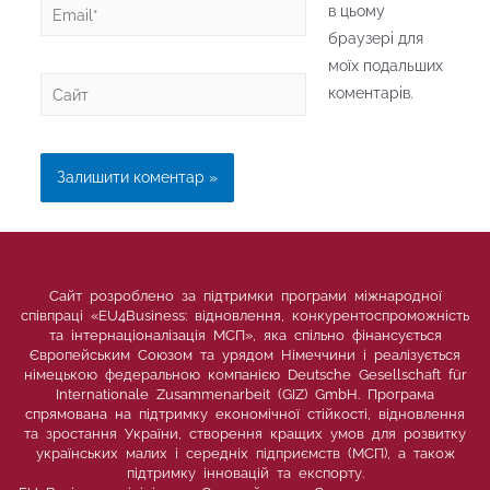
Email*
в цьому
браузері для
моїх подальших
Сайт
коментарів.
Сайт розроблено за підтримки програми міжнародної
співпраці «EU4Business: відновлення, конкурентоспроможність
та інтернаціоналізація МСП», яка спільно фінансується
Європейським Союзом та урядом Німеччини і реалізується
німецькою федеральною компанією Deutsche Gesellschaft für
Internationale Zusammenarbeit (GIZ) GmbH. Програма
спрямована на підтримку економічної стійкості, відновлення
та зростання України, створення кращих умов для розвитку
українських малих і середніх підприємств (МСП), а також
підтримку інновацій та експорту.