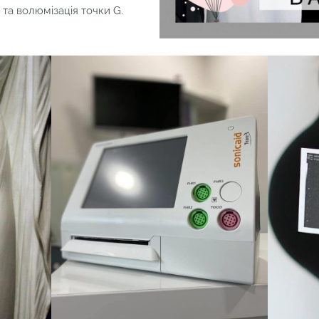
 та волюмізація точки G.