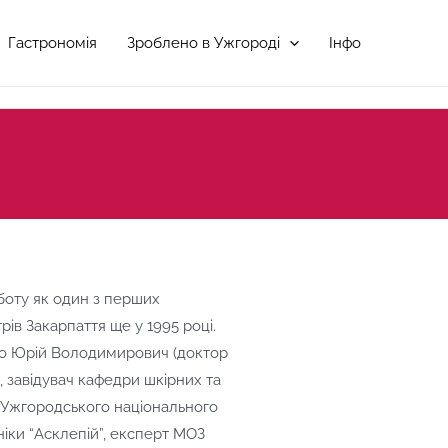
Гастрономія
Зроблено в Ужгороді
Інфо
боту як один з перших
ів Закарпаття ще у 1995 році.
ко Юрій Володимирович (доктор
 завідувач кафедри шкірних та
Ужгородського національного
ніки “Асклепій”, експерт МОЗ