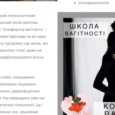
отоларингологія
окий гінекологічний
атний облік вагітних
 “Комфортна вагітність” –
вані відповіді на всі ваші
 підтримку від жінок, які
асному стані, адже на
відфільтровувати якісну
в себе: планування
, програма лікування
матки, радіохірургічне
. На найвищому рівні ви
ичної гінекології. Це і
нтимних зон, звуження