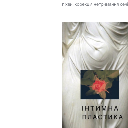
піхви, корекція нетримання сечі