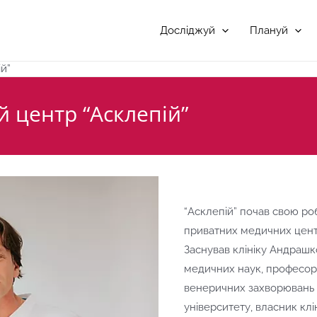
Досліджуй
Плануй
й”
 центр “Асклепій”
“Асклепій” почав свою ро
приватних медичних центр
Заснував клініку Андраш
медичних наук, професор,
венеричних захворювань 
університету, власник клі