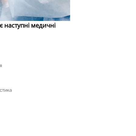
є наступні медичні
я
стика