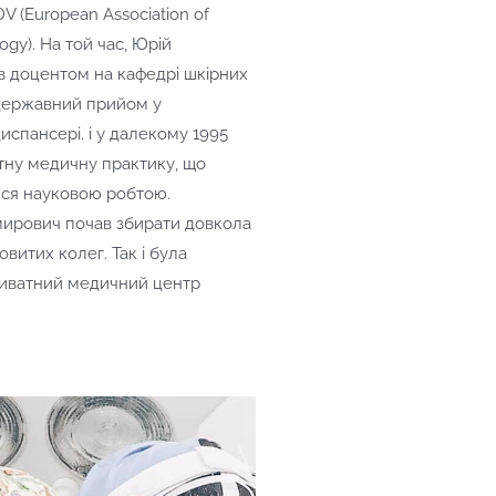
DV (European Association of
gy). На той час, Юрій
 доцентом на кафедрі шкірних
 державний прийом у
спансері. і у далекому 1995
атну медичну практику, що
ся науковою робтою.
ирович почав збирати довкола
витих колег. Так і була
риватний медичний центр