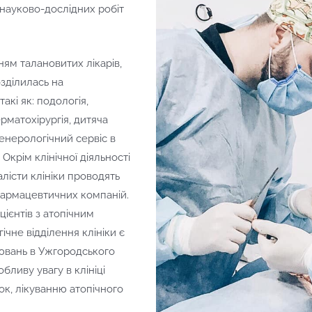
 науково-дослідних робіт
ням талановитих лікарів,
озділилась на
акі як: подологія,
рматохірургія, дитяча
нерологічний сервіс в
 Окрім клінічної діяльності
алісти клініки проводять
фармацевтичних компаній.
цієнтів з атопічним
чне відділення клініки є
ювань в Ужгородського
бливу увагу в клініці
ок, лікуванню атопічного