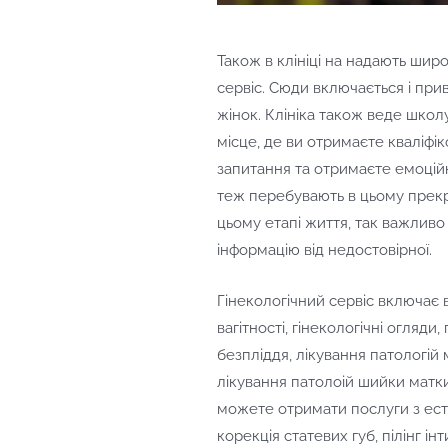
Також в клініці на надають шир
сервіс. Сюди включається і прив
жінок. Клініка також веде школу
місце, де ви отримаєте кваліфіко
запитання та отримаєте емоційну
теж перебувають в цьому прекр
цьому етапі життя, так важливо 
інформацію від недостовірної.
Гінекологічний сервіс включає 
вагітності, гінекологічні огляди
безпліддя, лікування патологій 
лікування патолоій шийки матки
можете отримати послуги з естет
корекція статевих губ, пілінг і