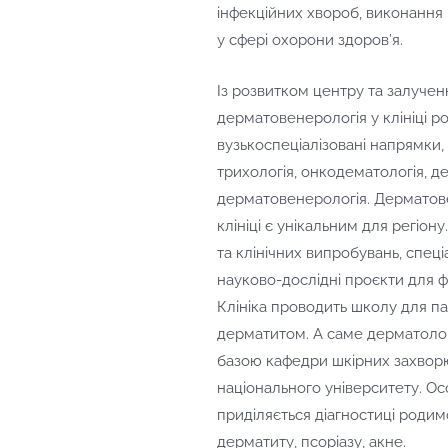
інфекційних хвороб, виконання
у сфері охорони здоров’я.
Із розвитком центру та залучен
дерматовенерологія у клініці р
вузькоспеціалізовані напрямки, т
трихологія, онкодематологія, де
дерматовенерологія. Дерматове
клініці є унікальним для регіону.
та клінічних випробувань, спеці
науково-дослідні проєкти для 
Клініка проводить школу для па
дерматитом. А саме дерматологі
базою кафедри шкірних захвор
національного університету. Осо
приділяється діагностиці родим
дерматиту, псоріазу, акне.