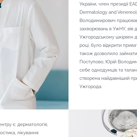
України, член президії EA
Dermatology and Venereolo
Володимирович працював
захворювань в УжНУ, вів
Ужгородському шкірвен ди
році, було відкрити прив
також дозволило займати
Поступово, Юрій Володим
себе однодумців та талано
створена найдавніший п
Ужгорода.
тру є: дерматологія,
ностика, лікування