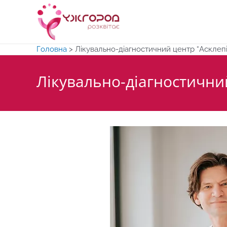
Перейти
до
вмісту
Головна
>
Лікувально-діагностичний центр “Асклепі
Лікувально-діагностичний