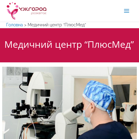
Перейти
до
Main
вмісту
Головна
>
Медичний центр “ПлюсМед”
Men
Медичний центр “ПлюсМед”