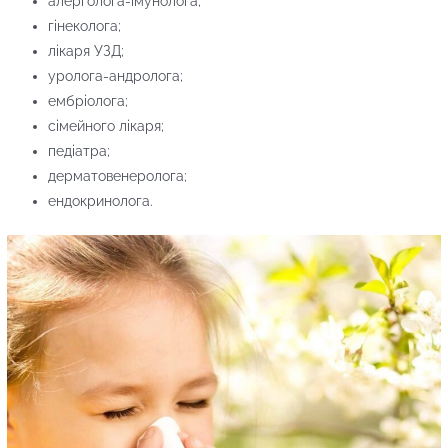
алерголога-імунолога;
гінеколога;
лікаря УЗД;
уролога-андролога;
ембріолога;
сімейного лікаря;
педіатра;
дерматовенеролога;
ендокринолога.