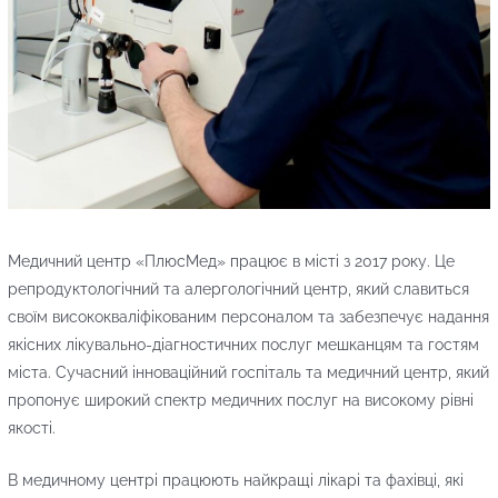
Медичний центр «ПлюсМед»
працює в місті з 2017 року. Це
репродуктологічний та алергологічний центр, який славиться
своїм висококваліфікованим персоналом та забезпечує надання
якісних лікувально-діагностичних послуг мешканцям та гостям
міста. Сучасний інноваційний госпіталь та медичний центр, який
пропонує широкий спектр медичних послуг на високому рівні
якості.
В медичному центрі працюють найкращі лікарі та фахівці, які