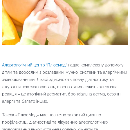
Алергологічний центр “Плюсмед”
надає комплексну допомогу
дітям та дорослим з розладами імунної системи та алергічними
захворюваннями. Лікарі здійснюють повну діагностику та
лікування всіх захворювань, в основі яких лежить алергічна
реакція – це атопічний дерматит, бронхіальна астма, сезонні
алергії та багато інших.
Також «ПлюсМед» має повністю закритий цикл по
профілактиці, діагностиці та лікуванню алергологічних
захворювань з використанням соляної кімнати та