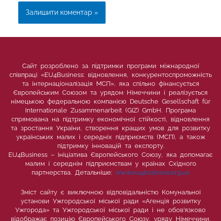
Сайт розроблено за підтримки програми міжнародної
співпраці «EU4Business: відновлення, конкурентоспроможність
та інтернаціоналізація МСП», яка спільно фінансується
Європейським Союзом та урядом Німеччини і реалізується
німецькою федеральною компанією Deutsche Gesellschaft für
Internationale Zusammenarbeit (GIZ) GmbH. Програма
спрямована на підтримку економічної стійкості, відновлення
та зростання України, створення кращих умов для розвитку
українських малих і середніх підприємств (МСП), а також
підтримку інновацій та експорту.
EU4Business – ініціатива Європейського Союзу, яка допомагає
малим і середнім підприємствам у країнах Східного
партнерства. Детальніше:
www.eu4business.org.ua
Зміст сайту є виключною відповідальністю Комунальної
установи Ужгородської міської ради «Агенція розвитку
Ужгорода» та Ужгородської міської ради і не обов’язково
відображає позицію Європейського Союзу, уряду Німеччини,