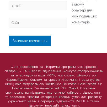
Email*
в цьому
браузері для
моїх подальших
Сайт
коментарів.
Сайт розроблено за підтримки програми міжнародної
співпраці «EU4Business: відновлення, конкурентоспроможність
та інтернаціоналізація МСП», яка спільно фінансується
Європейським Союзом та урядом Німеччини і реалізується
німецькою федеральною компанією Deutsche Gesellschaft für
Internationale Zusammenarbeit (GIZ) GmbH. Програма
спрямована на підтримку економічної стійкості, відновлення
та зростання України, створення кращих умов для розвитку
українських малих і середніх підприємств (МСП), а також
підтримку інновацій та експорту.