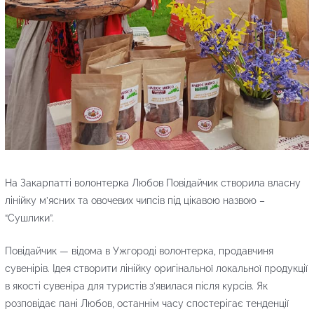
На Закарпатті волонтерка Любов Повідайчик створила власну
лінійку м’ясних та овочевих чипсів під цікавою назвою –
“Сушлики”.
Повідайчик — відома в Ужгороді волонтерка, продавчиня
сувенірів. Ідея створити лінійку оригінальної локальної продукції
в якості сувеніра для туристів з’явилася після курсів. Як
розповідає пані Любов, останнім часу спостерігає тенденції