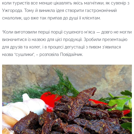
коли туристів все менше цікавлять якісь магнітики, як сувенір з
Ужгорода. Тому й виникла ідея створити гастрономічний
смалолик, що вже так припав до душі її клієнтам.
“Коли виготовили перші порції сушеного м’яса — довго не могли
визначитися із назвою для цієї продукції. Зробили презентацію
для друзів та колег, і в процесі дегустації з пивом з’явилася
назва “сушлики”, – розповіла Повідайчик.