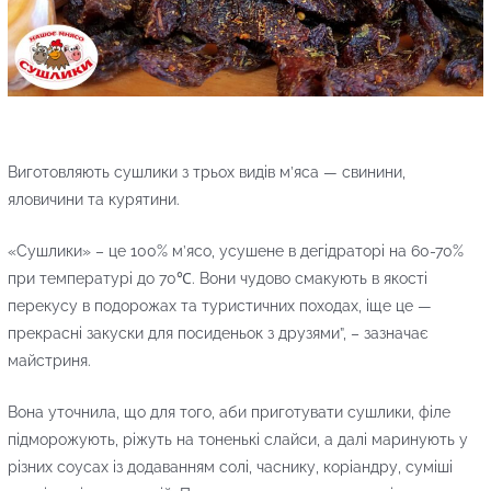
Виготовляють сушлики з трьох видів м’яса — свинини,
яловичини та курятини.
«Сушлики» – це 100% м’ясо, усушене в дегідраторі на 60-70%
при температурі до 70℃. Вони чудово смакують в якості
перекусу в подорожах та туристичних походах, іще це —
прекрасні закуски для посиденьок з друзями”, – зазначає
майстриня.
Вона уточнила, що для того, аби приготувати сушлики, філе
підморожують, ріжуть на тоненькі слайси, а далі маринують у
різних соусах із додаванням солі, часнику, коріандру, суміші