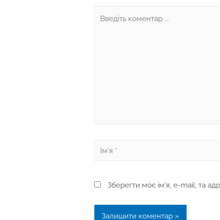
Введіть
коментар
...
Ім'я
*
Зберегти моє ім'я, e-mail, та а