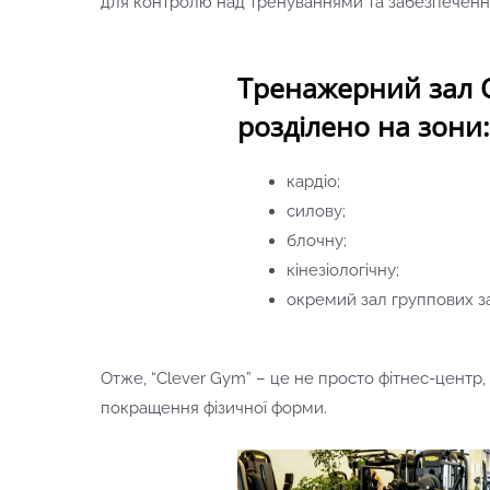
для контролю над тренуваннями та забезпечення
Тренажерний зал 
розділено на зони:
кардіо;
силову;
блочну;
кінезіологічну;
окремий зал группових за
Отже, “Clever Gym” – це не просто фітнес-центр, 
покращення фізичної форми.