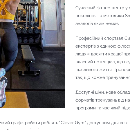
Сучасний фітнес-центр у
покоління та методики Sm
аналогів яким немає.
Професійний спортзал C
експертів з єдиною філос
людям досягти кращої пр
власний потенціал, що ве
щасливого життя. Тренер
так, що кожне тренування
Доступні ціни, нове облад
форматів тренувань від на
програми та час який під
кий графік роботи роблять “Clever Gym” доступним для всіх. 