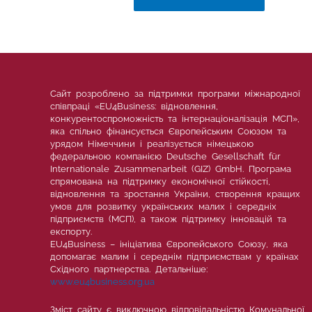
Сайт розроблено за підтримки програми міжнародної
співпраці «EU4Business: відновлення,
конкурентоспроможність та інтернаціоналізація МСП»,
яка спільно фінансується Європейським Союзом та
урядом Німеччини і реалізується німецькою
федеральною компанією Deutsche Gesellschaft für
Internationale Zusammenarbeit (GIZ) GmbH. Програма
спрямована на підтримку економічної стійкості,
відновлення та зростання України, створення кращих
умов для розвитку українських малих і середніх
підприємств (МСП), а також підтримку інновацій та
експорту.
EU4Business – ініціатива Європейського Союзу, яка
допомагає малим і середнім підприємствам у країнах
Східного партнерства. Детальніше:
www.eu4business.org.ua
Зміст сайту є виключною відповідальністю Комунальної