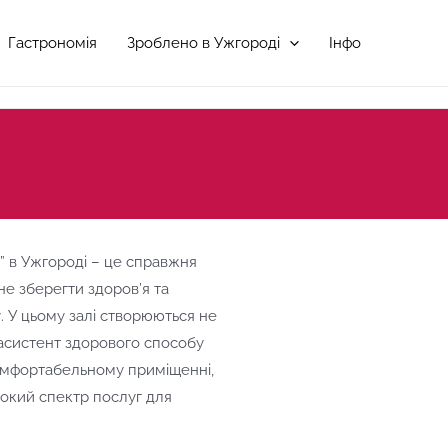
Гастрономія
Зроблено в Ужгороді
Інфо
” в Ужгороді – це справжня
гне зберегти здоров’я та
 У цьому залі створюються не
ш асистент здорового способу
омфортабельному приміщенні,
окий спектр послуг для