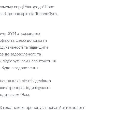
 самому серці Ужгорода! Нове
art тренажерів від TechnoGym,
lever GYM з командою
офією та ідеєю допомогти
одуктивності та підвищити
де до задоволеного та
и підберуть вам навантаження
 буде в задоволення.
нання для клієнтів, декілька
ших тренерів, індивідуальні
ходить саме Вам.
Заклад також пропонує інноваційні технології