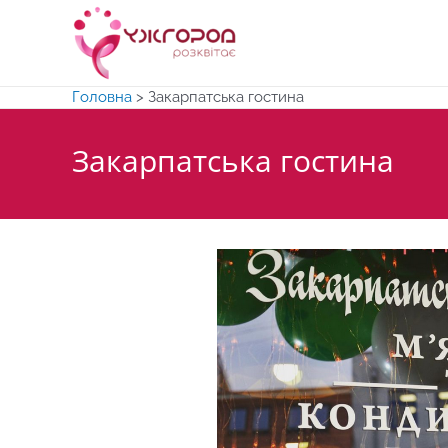
Перейти
до
вмісту
Головна
>
Закарпатська гостина
Закарпатська гостина