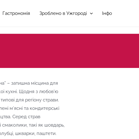
Гастрономія
Зроблено в Ужгороді
Інфо
на” – затишна місцина для
кої кухні. Щодня з любов’ю
 типові для регіону страви.
ні м’ясні та кондитерські
цтва. Серед страв
 смаколики, такі як шовдарь,
олубці, шкварки, паштети.