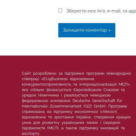
Зберегти моє ім'я, e-mail, та а
Сайт розроблено за підтримки програми міжнародної
співпраці «EU4Business: відновлення,
конкурентоспроможність та інтернаціоналізація МСП»,
яка спільно фінансується Європейським Союзом та
урядом Німеччини і реалізується німецькою
федеральною компанією Deutsche Gesellschaft für
Internationale Zusammenarbeit (GIZ) GmbH. Програма
спрямована на підтримку економічної стійкості,
відновлення та зростання України, створення кращих
умов для розвитку українських малих і середніх
підприємств (МСП), а також підтримку інновацій та
експорту.