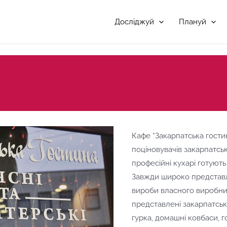
Досліджуй
Плануй
Кафе “Закарпатська гости
поціновувачів закарпатсь
професійні кухарі готують
Завжди широко представле
вироби власного виробни
представлені закарпатські
гурка, домашні ковбаси, г