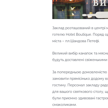
Заклад розташований в центрі 
готелю Hotel Boutique. Поряд 
міста – пл.Шандова Петефі.
Великий вибір канапок та мясн
будуть доставлені свіженькими 
За попередньою домовленістю 
замовити прямісінько додому в
гостину. Персонал закладу рад
для вашого святкового столу, щ
були приємно здивовані гастр
смаколиками.