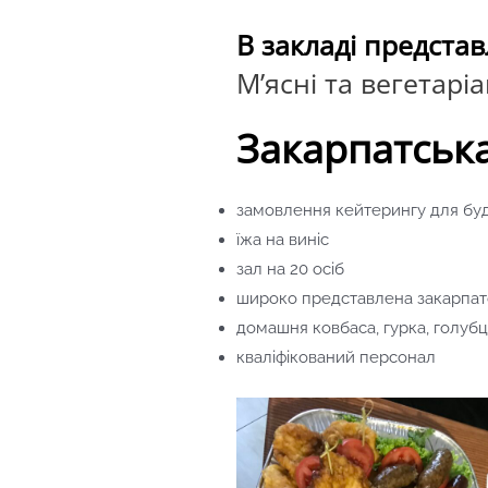
В закладі представ
М’ясні та вегетарі
Закарпатська
замовлення кейтерингу для будь
їжа на виніс
зал на 20 осіб
широко представлена закарпат
домашня ковбаса, гурка, голубц
кваліфікований персонал