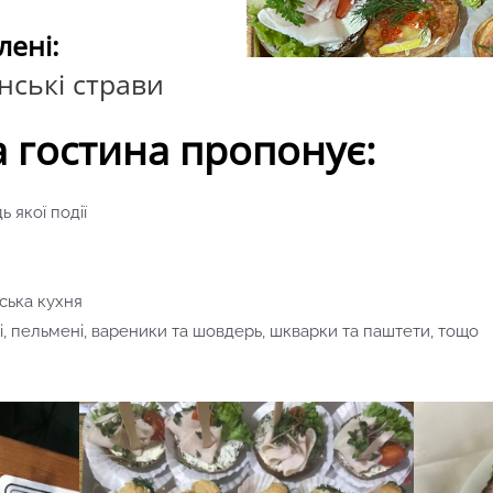
лені:
анські страви
 гостина пропонує:
 якої події
ська кухня
і, пельмені, вареники та шовдерь, шкварки та паштети, тощо