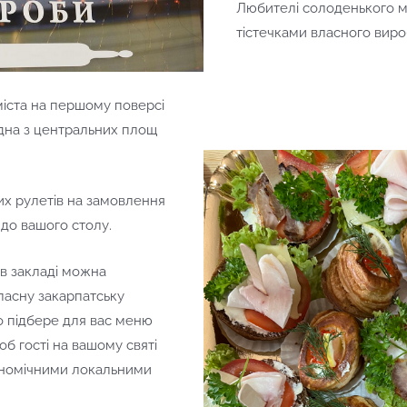
Любителі солоденького м
тістечками власного виро
міста на першому поверсі
одна з центральних площ
их рулетів на замовлення
до вашого столу.
в закладі можна
ласну закарпатську
о підбере для вас меню
об гості на вашому святі
ономічними локальними