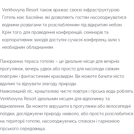
Verkhovyna Resort також вражає своєю інфраструктурою.
Готель має басейни, які дозволяють гостям насолоджуватися
водними розвагами та розслабленням під відкритим небом.
Крім того, для проведення конференцій, семінарів та
корпоративних заходів доступні сучасні конференц-зали з
необхідним обладнанням.
Панорамна тераса готелю – це ідеальне місце для вечірніх
прогулянок, вечерь удвох або просто для насолоди свіжим
повітрям і фантастичним краєвидом. Ви можете бачити місто
вдалині та відчувати злагоду природи.
Навколишній ліс, кришталево чисте повітря і гірська вода роблять
Verkhovyna Resort ідеальним місцем для відпочинку та
відновлення. Ви можете вирушити в прогулянки або велосипедні
поїздки, досліджуючи природу навколо, або просто розслабитися
на території готелю, насолоджуючись спокоєм і гармонією
гірського середовища.