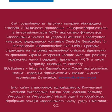
Сайт розроблено за підтримки програми міжнародної
співпраці «EU4Business: відновлення, конкурентоспроможність
та інтернаціоналізація МСП», яка спільно фінансується
Європейським Союзом та урядом Німеччини і реалізується
німецькою федеральною компанією Deutsche Gesellschaft für
Internationale Zusammenarbeit (GIZ) GmbH. Програма
спрямована на підтримку економічної стійкості, відновлення
та зростання України, створення кращих умов для розвитку
українських малих і середніх підприємств (МСП), а також
підтримку інновацій та експорту.
EU4Business – ініціатива Європейського Союзу, яка допомагає
малим і середнім підприємствам у країнах Східного
партнерства. Детальніше:
www.eu4business.org.ua
Зміст сайту є виключною відповідальністю Комунальної
установи Ужгородської міської ради «Агенція розвитку
Ужгорода» та Ужгородської міської ради і не обов’язково
відображає позицію Європейського Союзу, уряду Німеччини,
GIZ.