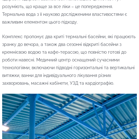
розуміють, що краще за все ліки – це попередження.
Термальна вода з її науково дослідженими властивостями є
важливим елементом цього підходу.
Комплекс пропонує два криті термальні басейни, які працюють
зранку до вечора, а також два сезонні відкриті басейни з
кремнієвою водою та кафе-терасою, що повністю готові до
роботи навесні. Медичний центр оснащений сучасними
технологіями, включаючи підводні горизонтальні та вертикальні
витяжки, ванни для індивідуального лікування різних
захворювань, масажні кабінети, УЗД та кардіографію.