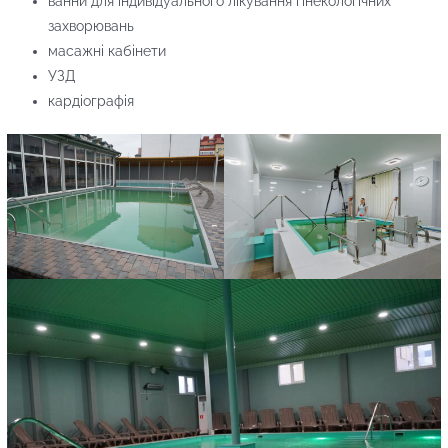
ванни для індивідуального лікування гінекологічних
захворювань
масажні кабінети
УЗД
кардіографія