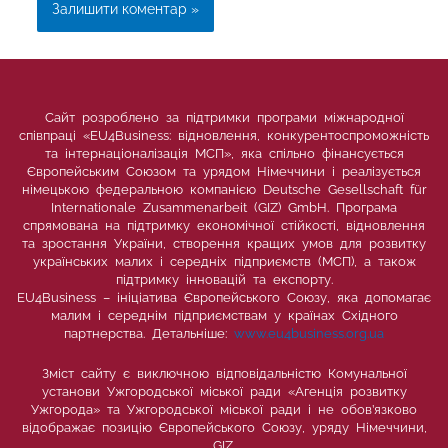
Сайт розроблено за підтримки програми міжнародної
співпраці «EU4Business: відновлення, конкурентоспроможність
та інтернаціоналізація МСП», яка спільно фінансується
Європейським Союзом та урядом Німеччини і реалізується
німецькою федеральною компанією Deutsche Gesellschaft für
Internationale Zusammenarbeit (GIZ) GmbH. Програма
спрямована на підтримку економічної стійкості, відновлення
та зростання України, створення кращих умов для розвитку
українських малих і середніх підприємств (МСП), а також
підтримку інновацій та експорту.
EU4Business – ініціатива Європейського Союзу, яка допомагає
малим і середнім підприємствам у країнах Східного
партнерства. Детальніше:
www.eu4business.org.ua
Зміст сайту є виключною відповідальністю Комунальної
установи Ужгородської міської ради «Агенція розвитку
Ужгорода» та Ужгородської міської ради і не обов’язково
відображає позицію Європейського Союзу, уряду Німеччини,
GIZ.