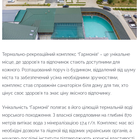
Термально-рекреаційний комплекс “Гармонія” – це унікальне
місце, де здоров’я та відпочинок стають доступними для
кожного. Розташований поруч із будинком, віддалений від шуму
міста та забезпечений усіма необхідними зручностями,
комплекс став справжнім санаторієм біля дому для тих, хто
цінує своє здоров’я та знає ціну якісного відпочинку.
Унікальність “Гармонії” полягає в його цілющій термальній воді
морського походження. З власної свердловини на глибині 870
метрів витікає вода з мінералізацією 17,4 г/л. Комплекс має всі
необхідні дозволи та ліцензії від відомих українських органів, а
науково-дослідні інститути підтверджують корисні властивості