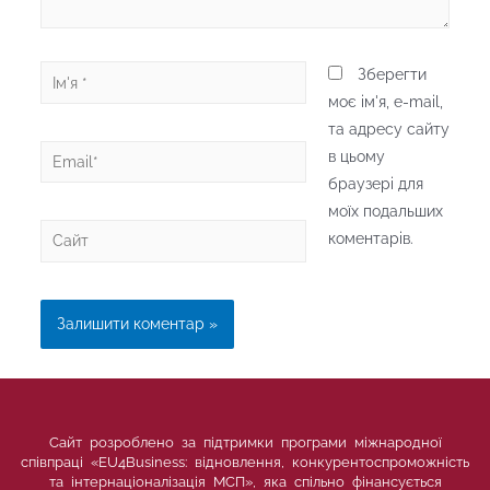
Ім'я
Зберегти
*
моє ім'я, e-mail,
та адресу сайту
Email*
в цьому
браузері для
моїх подальших
Сайт
коментарів.
Сайт розроблено за підтримки програми міжнародної
співпраці «EU4Business: відновлення, конкурентоспроможність
та інтернаціоналізація МСП», яка спільно фінансується