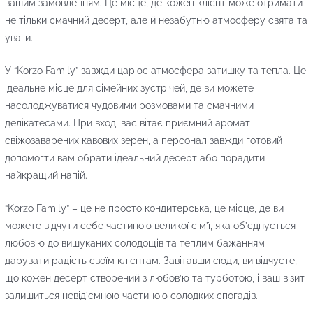
вашим замовленням. Це місце, де кожен клієнт може отримати
не тільки смачний десерт, але й незабутню атмосферу свята та
уваги.
У “Korzo Family” завжди царює атмосфера затишку та тепла. Це
ідеальне місце для сімейних зустрічей, де ви можете
насолоджуватися чудовими розмовами та смачними
делікатесами. При вході вас вітає приємний аромат
свіжозаварених кавових зерен, а персонал завжди готовий
допомогти вам обрати ідеальний десерт або порадити
найкращий напій.
“Korzo Family” – це не просто кондитерська, це місце, де ви
можете відчути себе частиною великої сім’ї, яка об’єднується
любов’ю до вишуканих солодощів та теплим бажанням
дарувати радість своїм клієнтам. Завітавши сюди, ви відчуєте,
що кожен десерт створений з любов’ю та турботою, і ваш візит
залишиться невід’ємною частиною солодких спогадів.