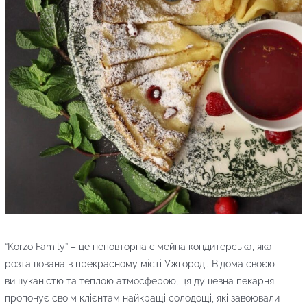
“Korzo Family” – це неповторна сімейна кондитерська, яка
розташована в прекрасному місті Ужгороді. Відома своєю
вишуканістю та теплою атмосферою, ця душевна пекарня
пропонує своїм клієнтам найкращі солодощі, які завоювали