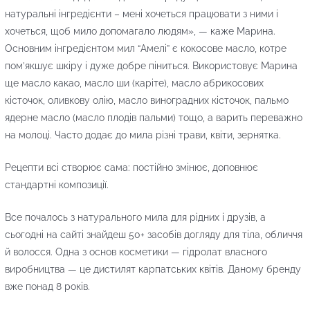
натуральні інгредієнти – мені хочеться працювати з ними і
хочеться, щоб мило допомагало людям», — каже Марина.
Основним інгредієнтом мил “Амелі” є кокосове масло, котре
пом’якшує шкіру і дуже добре піниться. Використовує Марина
ще масло какао, масло ши (каріте), масло абрикосових
кісточок, оливкову олію, масло виноградних кісточок, пальмо
ядерне масло (масло плодів пальми) тощо, а варить переважно
на молоці. Часто додає до мила різні трави, квіти, зернятка.
Рецепти всі створює сама: постійно змінює, доповнює
стандартні композиції.
Все почалось з натурального мила для рідних і друзів, а
сьогодні на сайті знайдеш 50+ засобів догляду для тіла, обличчя
й волосся. Одна з основ косметики — гідролат власного
виробництва — це дистилят карпатських квітів. Даному бренду
вже понад 8 років.