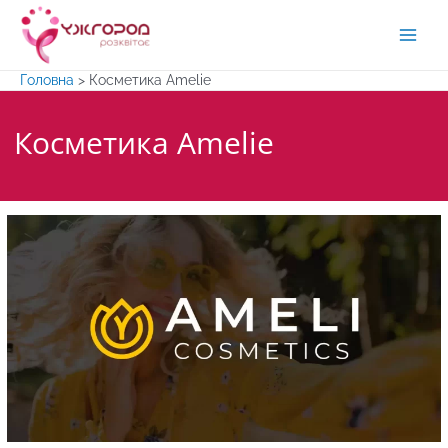
Перейти
до
Main
вмісту
Головна
>
Косметика Amelie
Men
Косметика Amelie