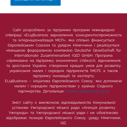
Сайт розроблено за підтримки програми міжнародної
співпраці «EU4Business: відновлення, конкурентоспроможність
та інтернаціоналізація МСП», яка спільно фінансується
Європейським Союзом та урядом Німеччини і реалізується
німецькою федеральною компанією Deutsche Gesellschaft für
Internationale Zusammenarbeit (GIZ) GmbH. Програма
спрямована на підтримку економічної стійкості, відновлення
та зростання України, створення кращих умов для розвитку
українських малих і середніх підприємств (МСП), а також
підтримку інновацій та експорту.
EU4Business – ініціатива Європейського Союзу, яка допомагає
малим і середнім підприємствам у країнах Східного
партнерства. Детальніше:
www.eu4business.org.ua
Зміст сайту є виключною відповідальністю Комунальної
установи Ужгородської міської ради «Агенція розвитку
Ужгорода» та Ужгородської міської ради і не обов’язково
відображає позицію Європейського Союзу, уряду Німеччини,
GIZ.