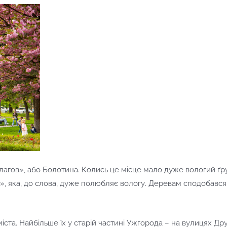
гов», або Болотина. Колись це місце мало дуже вологий ґрунт
, яка, до слова, дуже полюбляє вологу. Деревам сподобався 
іста. Найбільше їх у старій частині Ужгорода – на вулицях Др