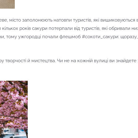
еве, місто заполонюють натовпи туристів, які вишиковуються 
м кількох років сакури потерпали від туристів, які обривали н
ини, тому ужгородці почали флешмоб #сокоти_сакури: щоразу, 
ру творчості й мистецтва. Чи не на кожній вулиці ви знайдет