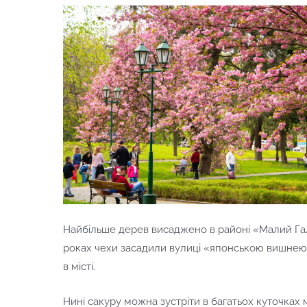
Найбільше дерев висаджено в районі «Малий Гала
роках чехи засадили вулиці «японською вишнею»
в місті.
Нині сакуру можна зустріти в багатьох куточках м