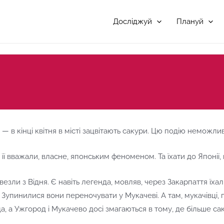
Досліджуй
Плануй
— в кінці квітня в місті зацвітають сакури. Цю подію неможл
с її вважали, власне, японським феноменом. Та їхати до Японії
ривезли з Відня. Є навіть легенда, мовляв, через Закарпаття ї
Зупинилися вони переночувати у Мукачеві. А там, мукачівці, п
, а Ужгород і Мукачево досі змагаються в тому, де більше сак