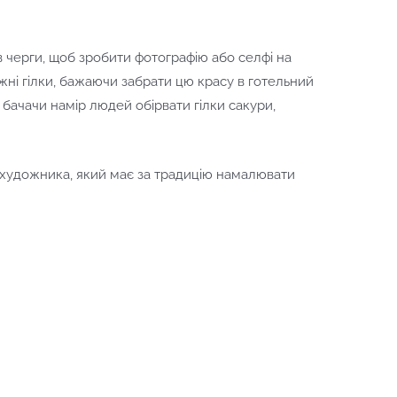
в черги, щоб зробити фотографію або селфі на
ижні гілки, бажаючи забрати цю красу в готельний
бачачи намір людей обірвати гілки сакури,
е художника, який має за традицію намалювати