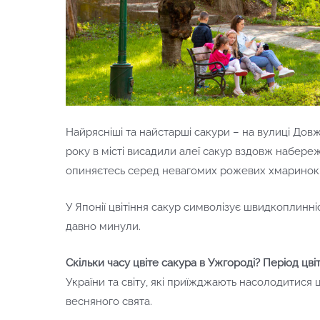
Найрясніші та найстарші сакури – на вулиці Довж
року в місті висадили алеї сакур вздовж набереж
опиняєтесь серед невагомих рожевих хмаринок
У Японії цвітіння сакур символізує швидкоплинні
давно минули.
Скільки часу цвіте сакура в Ужгороді? Період цві
України та світу, які приїжджають насолодитися
весняного свята.