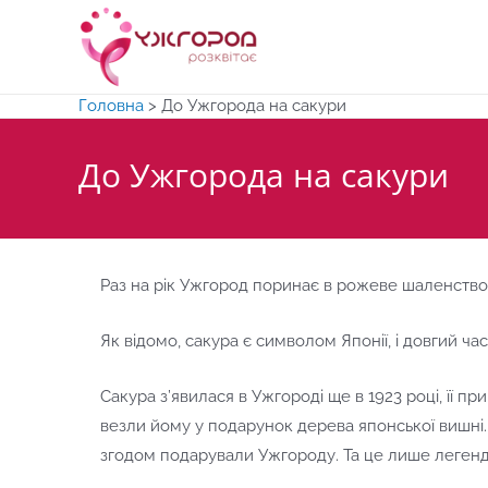
Перейти
до
вмісту
Головна
>
До Ужгорода на сакури
До Ужгорода на сакури
Раз на рік Ужгород поринає в рожеве шаленство 
Як відомо, сакура є символом Японії, і довгий ча
Сакура з’явилася в Ужгороді ще в 1923 році, її п
везли йому у подарунок дерева японської вишні. 
згодом подарували Ужгороду. Та це лише легенда