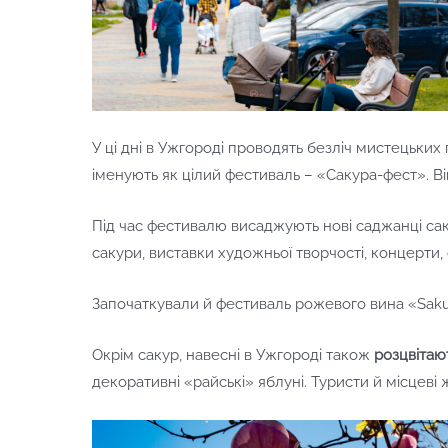
У ці дні в Ужгороді проводять безліч мистецьких
іменують як цілий фестиваль – «Сакура-фест». Він
Під час фестивалю висаджують нові саджанці сак
сакури, виставки художньої творчості, концерти,
Започаткували й фестиваль рожевого вина «Saku
Окрім сакур, навесні в Ужгороді також
розцвітаю
декоративні «райські» яблуні. Туристи й місцеві 