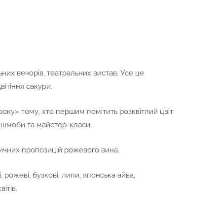
ьних вечорів, театральних вистав. Усе це
вітіння сакури.
оку» тому, хто першим помітить розквітлий цвіт
лешмоби та майстер-класи.
тичних пропозицій рожевого вина.
і, рожеві, бузкові, липи, японська айва,
ітів.