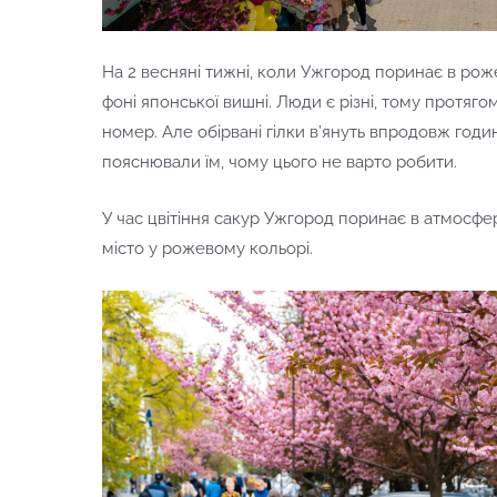
На 2 весняні тижні, коли Ужгород поринає в рож
фоні японської вишні. Люди є різні, тому протяго
номер. Але обірвані гілки в’януть впродовж год
пояснювали їм, чому цього не варто робити.
У час цвітіння сакур Ужгород поринає в атмосфе
місто у рожевому кольорі.