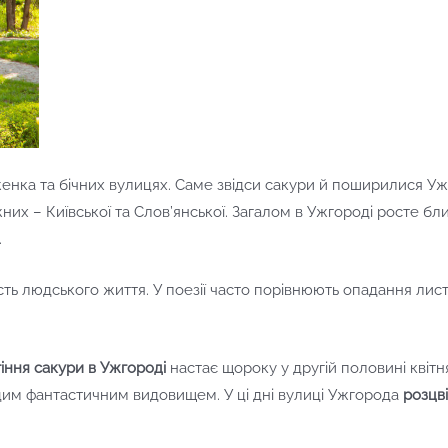
енка та бічних вулицях. Саме звідси сакури й поширилися Ужг
них – Київської та Слов’янської. Загалом в Ужгороді росте бл
.
сть людського життя. У поезії часто порівнюють опадання лист
тіння сакури в Ужгороді
настає щороку у другій половині квітня
 цим фантастичним видовищем. У ці дні вулиці Ужгорода
розцв