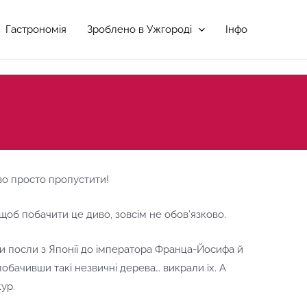
Гастрономія
Зроблено в Ужгороді
Інфо
иво просто пропустити!
, щоб побачити це диво, зовсім не обов’язково.
хали посли з Японії до імператора Франца-Йосифа й
обачивши такі незвичні дерева… викрали їх. А
ур.