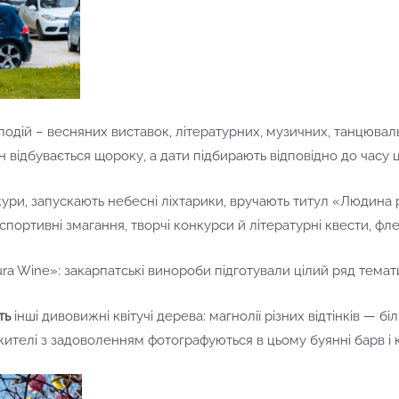
 подій – весняних виставок, літературних, музичних, танцювал
 відбувається щороку, а дати підбирають відповідно до часу ц
ури, запускають небесні ліхтарики, вручають титул «Людина р
 спортивні змагання, творчі конкурси й літературні квести, ф
ra Wine»: закарпатські винороби підготували цілий ряд тема
ть
інші дивовижні квітучі дерева: магнолії різних відтінків — біл
жителі з задоволенням фотографуються в цьому буянні барв і кв