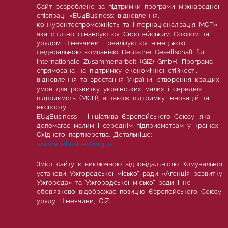
Сайт розроблено за підтримки програми міжнародної
співпраці «EU4Business: відновлення,
конкурентоспроможність та інтернаціоналізація МСП»,
яка спільно фінансується Європейським Союзом та
урядом Німеччини і реалізується німецькою
федеральною компанією Deutsche Gesellschaft für
Internationale Zusammenarbeit (GIZ) GmbH. Програма
спрямована на підтримку економічної стійкості,
відновлення та зростання України, створення кращих
умов для розвитку українських малих і середніх
підприємств (МСП), а також підтримку інновацій та
експорту.
EU4Business – ініціатива Європейського Союзу, яка
допомагає малим і середнім підприємствам у країнах
Східного партнерства. Детальніше:
www.eu4business.org.ua
Зміст сайту є виключною відповідальністю Комунальної
установи Ужгородської міської ради «Агенція розвитку
Ужгорода» та Ужгородської міської ради і не
обов’язково відображає позицію Європейського Союзу,
уряду Німеччини, GIZ.