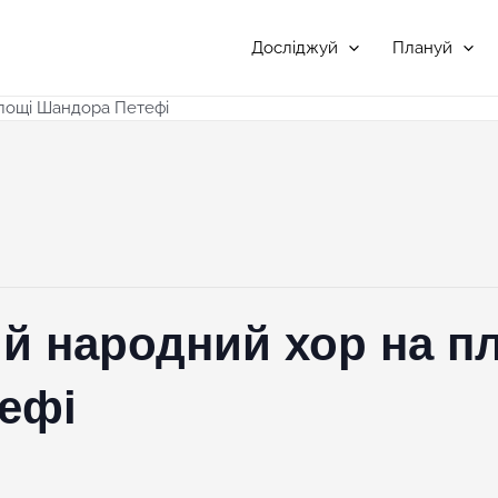
Досліджуй
Плануй
лощі Шандора Петефі
й народний хор на п
ефі