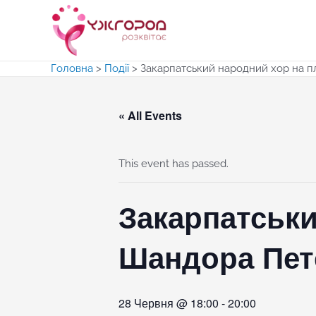
Перейти
до
вмісту
Головна
>
Події
>
Закарпатський народний хор на п
« All Events
This event has passed.
Закарпатськи
Шандора Пет
28 Червня @ 18:00
-
20:00