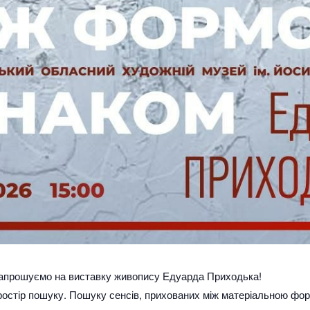
Запрошуємо на виставку живопису Едуарда Приходька!
ростір пошуку. Пошуку сенсів, прихованих між матеріальною фо