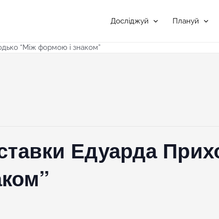
Досліджуй
Плануй
одько “Між формою і знаком”
ставки Едуарда Прих
аком”