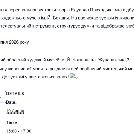
ття персональної виставки творів Едуарда Приходька, яка відб
 художнього музею ім. Й. Бокшая. На вас чекає зустріч із живопи
нтелектуальний інструмент, структурує думки та відображає глиб
ипня 2026 року
ий обласний художній музей ім. Й. Бокшая, пл. Жупанатська,3
илу живописної мови та розділити цей особливий мистецький мо
 До зустрічі у виставкових залах!
DETAILS
Date:
10 Липня
Time:
15:00 - 17:00