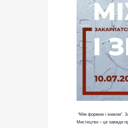
“Між формою і знаком”. 
Мистецтво – це завжди п