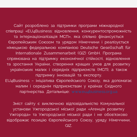
Сайт розроблено за підтримки програми міжнародної
співпраці «EU4Business: відновлення, конкурентоспроможність
та інтернаціоналізація МСП», яка спільно фінансується
Європейським Союзом та урядом Німеччини і реалізується
німецькою федеральною компанією Deutsche Gesellschaft für
Internationale Zusammenarbeit (GIZ) GmbH. Програма
спрямована на підтримку економічної стійкості, відновлення
та зростання України, створення кращих умов для розвитку
українських малих і середніх підприємств (МСП), а також
підтримку інновацій та експорту.
EU4Business – ініціатива Європейського Союзу, яка допомагає
малим і середнім підприємствам у країнах Східного
партнерства. Детальніше:
www.eu4business.org.ua
Зміст сайту є виключною відповідальністю Комунальної
установи Ужгородської міської ради «Агенція розвитку
Ужгорода» та Ужгородської міської ради і не обов’язково
відображає позицію Європейського Союзу, уряду Німеччини,
GIZ.