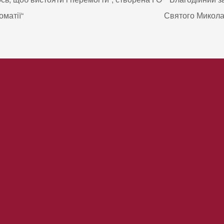
матії“
Святого Микола