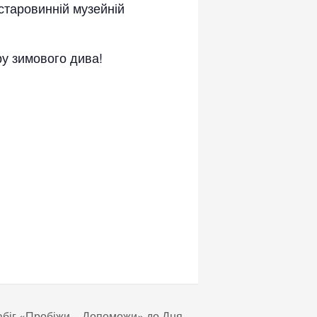
старовинній музейній
ру зимового дива!
абіг «Пробіжи – Допоможи» до Дня