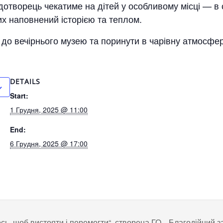
отворець чекатиме на дітей у особливому місці — в 
их наповнений історією та теплом.
до вечірнього музею та поринути в чарівну атмосфе
DETAILS
Start:
1 Грудня, 2025 @ 11:00
End:
6 Грудня, 2025 @ 17:00
ь, щоб вистояти і перемогти“, створена ГО
Благодійний з