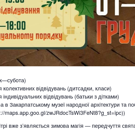
ок—субота)
 колективних відвідувань (дитсадки, класи)
індивідуальних відвідувань (батьки з дітками)
а в Закарпатському музеї народної архітектури та по
ps://maps.app.goo.gl/zwJRdocTsWi3FeNt8?g_st=ipc))
ітрі вже з’являється зимова магія — передчуття св