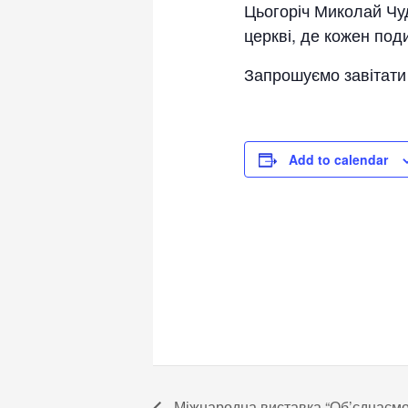
Цьогоріч Миколай Чуд
церкві, де кожен под
Запрошуємо завітати 
Add to calendar
Міжнародна виставка “Об’єднаємос