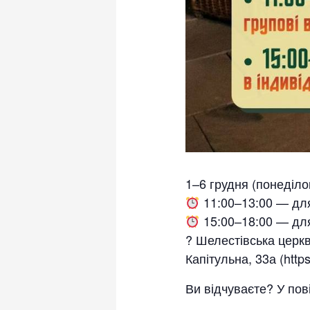
1–6 грудня (понеділ
11:00–13:00 — для
15:00–18:00 — для 
? Шелестівська церкв
Капітульна, 33а (htt
Ви відчуваєте? У пов