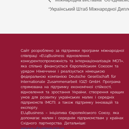
“Український Штаб Міжнародної Дипло
Сайт розроблено за підтримки програми міжнародної
співпраці «EU4Business: відновлення,
конкурентоспроможність та інтернаціоналізація МСП»,
яка спільно фінансується Європейським Союзом та
урядом Німеччини і реалізується німецькою
федеральною компанією Deutsche Gesellschaft für
Internationale Zusammenarbeit (GIZ) GmbH. Програма
спрямована на підтримку економічної стійкості,
відновлення та зростання України, створення кращих
умов для розвитку українських малих і середніх
підприємств (МСП), а також підтримку інновацій та
експорту.
EU4Business – ініціатива Європейського Союзу, яка
допомагає малим і середнім підприємствам у країнах
Східного партнерства. Детальніше:
www.eu4business.org.ua