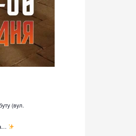
буту (вул.
ята…