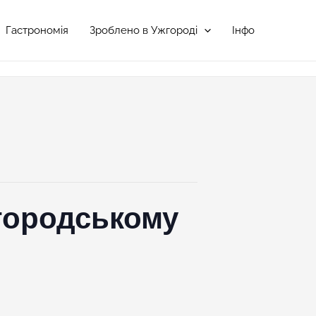
Гастрономія
Зроблено в Ужгороді
Інфо
городському