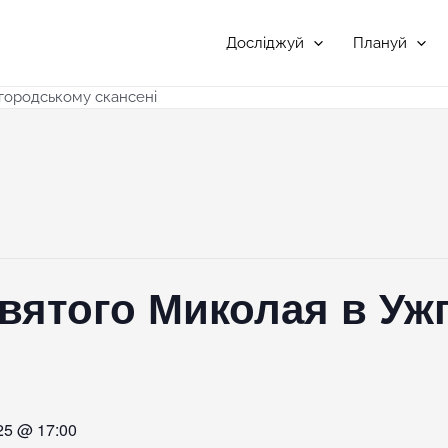
Досліджуй
Плануй
городському скансені
Святого Миколая в Уж
25 @ 17:00