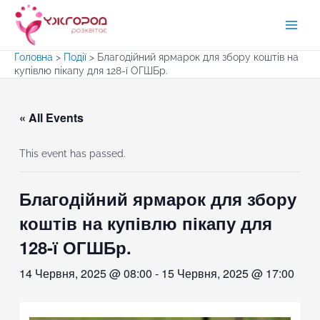
Перейти
до
Main
вмісту
Головна
>
Події
>
Благодійний ярмарок для збору коштів на
Men
купівлю пікапу для 128-ї ОГШБр.
« All Events
This event has passed.
Благодійний ярмарок для збору
коштів на купівлю пікапу для
128-ї ОГШБр.
14 Червня, 2025 @ 08:00
-
15 Червня, 2025 @ 17:00