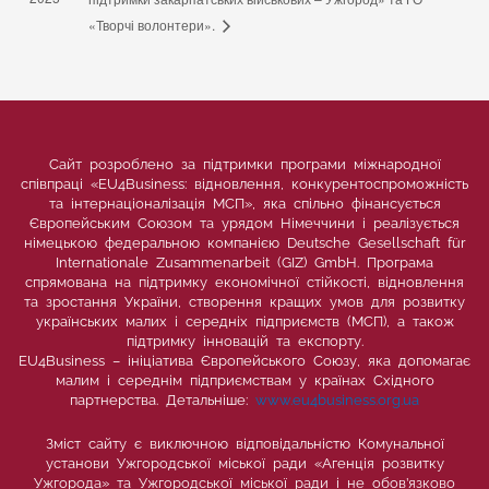
«Творчі волонтери».
Сайт розроблено за підтримки програми міжнародної
співпраці «EU4Business: відновлення, конкурентоспроможність
та інтернаціоналізація МСП», яка спільно фінансується
Європейським Союзом та урядом Німеччини і реалізується
німецькою федеральною компанією Deutsche Gesellschaft für
Internationale Zusammenarbeit (GIZ) GmbH. Програма
спрямована на підтримку економічної стійкості, відновлення
та зростання України, створення кращих умов для розвитку
українських малих і середніх підприємств (МСП), а також
підтримку інновацій та експорту.
EU4Business – ініціатива Європейського Союзу, яка допомагає
малим і середнім підприємствам у країнах Східного
партнерства. Детальніше:
www.eu4business.org.ua
Зміст сайту є виключною відповідальністю Комунальної
установи Ужгородської міської ради «Агенція розвитку
Ужгорода» та Ужгородської міської ради і не обов’язково