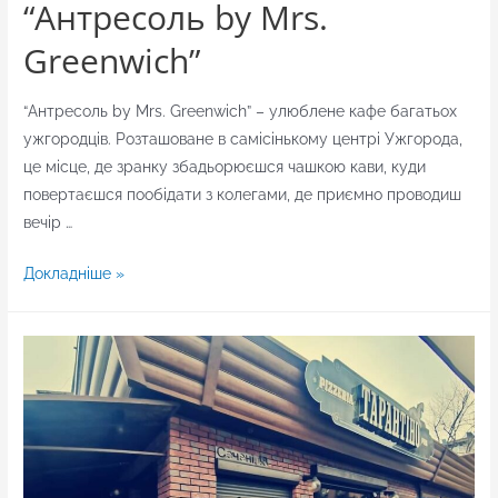
“Антресоль by Mrs.
Greenwich”
“Антресоль by Mrs. Greenwich” – улюблене кафе багатьох
ужгородців. Розташоване в самісінькому центрі Ужгорода,
це місце, де зранку збадьорюєшся чашкою кави, куди
повертаєшся пообідати з колегами, де приємно проводиш
вечір …
“Антресоль
Докладніше »
by
Mrs.
Greenwich”