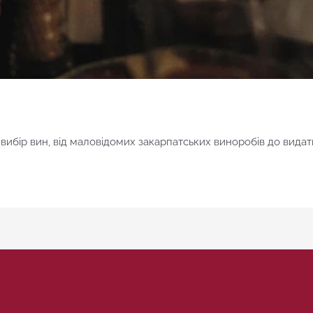
ибір вин, від маловідомих закарпатських виноробів до видатн