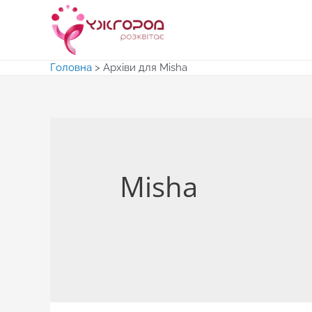
Перейти
до
вмісту
Головна
>
Архіви для Misha
Misha