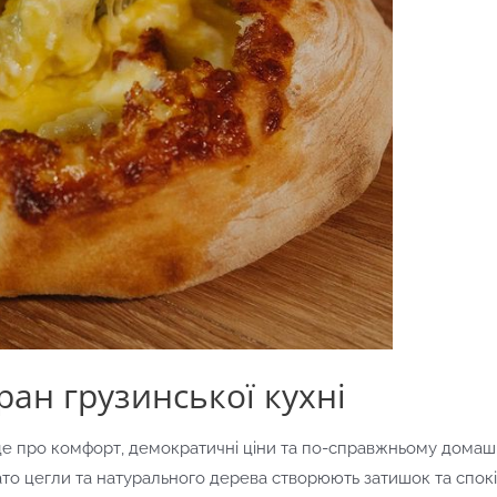
оран грузинської кухні
 це про комфорт, демократичні ціни та по-справжньому дом
гато цегли та натурального дерева створюють затишок та спокі